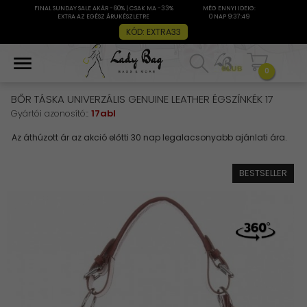
FINAL SUNDAY SALE AKÁR -60% | CSAK MA -33%
MÉG ENNYI IDEIG:
EXTRA AZ EGÉSZ ÁRUKÉSZLETRE
0 NAP 9:37:48
KÓD: EXTRA33
0
BŐR TÁSKA UNIVERZÁLIS GENUINE LEATHER ÉGSZÍNKÉK 17
Gyártói azonosító::
17abl
BESTSELLER