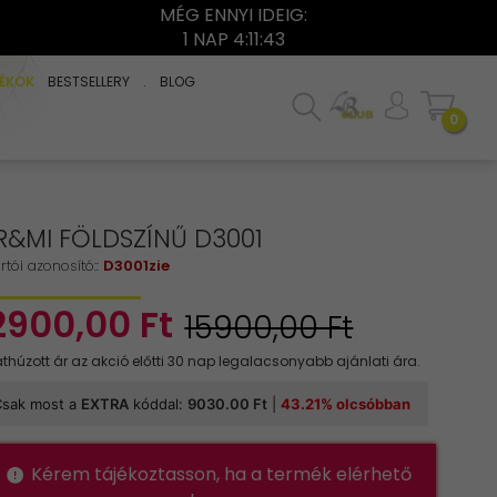
MÉG ENNYI IDEIG:
1 NAP 4:11:42
ÉKOK
BESTSELLERY
.
BLOG
0
R&MI FÖLDSZÍNŰ D3001
rtói azonosító::
D3001zie
2900,
00
Ft
15900,00 Ft
Kérem tájékoztasson, ha a termék elérhető