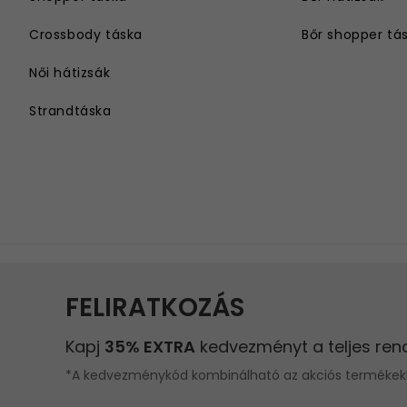
Crossbody táska
Bőr shopper tá
Női hátizsák
Strandtáska
Válltáska
Női övtáska
Nagyméretű női táska
Hosszú vállpántos női táska
Láncos táska
Kis táska