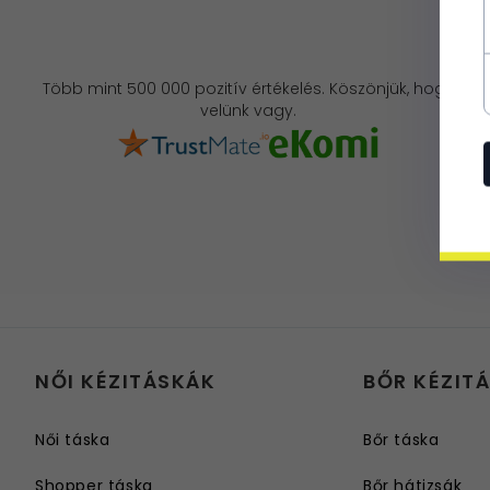
Több mint 500 000 pozitív értékelés. Köszönjük, hogy
velünk vagy.
NŐI KÉZITÁSKÁK
BŐR KÉZIT
Női táska
Bőr táska
Shopper táska
Bőr hátizsák