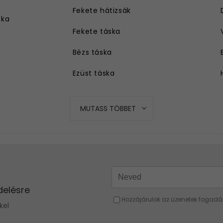
Fekete hátizsák
ska
Fekete táska
Bézs táska
Ezüst táska
Kék táska
MUTASS TÖBBET
Piros táska
Szürke táska
Rózsaszín táska
Sárga táska
Barna táska
Fukszia táska