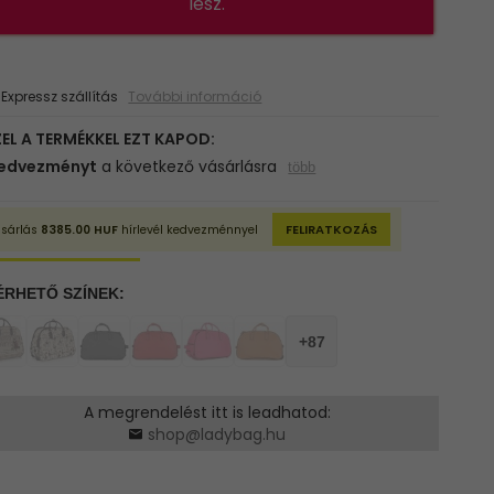
lesz.
xpressz szállítás
További információ
A megrendelést itt is leadhatod:
shop@ladybag.hu