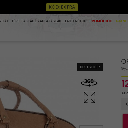
KÓD: EXTRA
RCÁK
FÉRFI TÁSKÁK ÉS AKTATÁSKÁK
TARTOZÉKOK
PROMÓCIÓK
AJÁND
O
BESTSELLER
Gyá
1