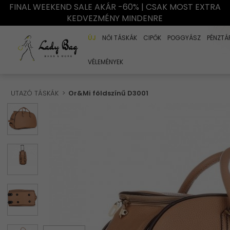
FINAL WEEKEND SALE AKÁR -60% | CSAK MOST EXTRA
KEDVEZMÉNY MINDENRE
ÚJ
NŐI TÁSKÁK
CIPŐK
POGGYÁSZ
PÉNZTÁ
VÉLEMÉNYEK
UTAZÓ TÁSKÁK
Or&Mi földszínű D3001