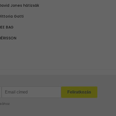
David Jones hátizsák
Vittoria Gotti
BEE BAG
HÉRISSON
ROBERTO RICCI