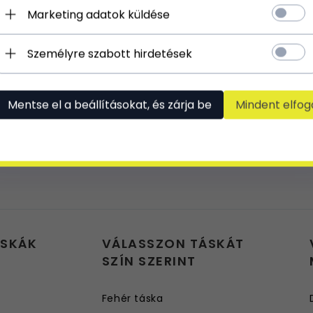
Marketing adatok küldése
Személyre szabott hirdetések
Mentse el a beállításokat, és zárja be
Mindent elfog
ÁSKÁK
VÁLASSZON TÁSKÁT
SZÍN SZERINT
Fehér táska