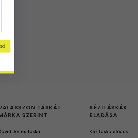
ad
VÁLASSZON TÁSKÁT
KÉZITÁSKÁK
MÁRKA SZERINT
ELADÁSA
David Jones táska
Kézitáska eladás