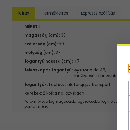
leírás
Termékleírás
Expressz szállítás
MÉRET:
L
magasság (cm):
33
szélesség (cm):
50
mélység (cm):
27
fogantyú hossza (cm):
47
teleszkópos fogantyú:
wysuwna do 49,
możliwość schowania
fogantyúk:
1 uchwyt ułatwiający transport
kerekek:
2 kółka na łożyskach
*a terméket a legmagasabb, legszélesebb, legmélyebb
ponton mérik