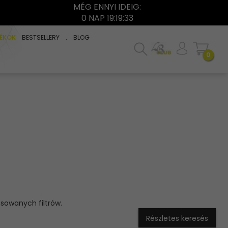
MÉG ENNYI IDEIG:
0 NAP 19:19:33
ÉKOK
BESTSELLERY
.
BLOG
0
nsowanych filtrów.
Részletes keresés