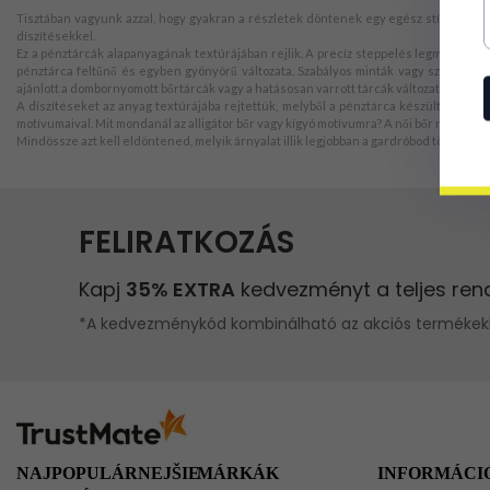
Tisztában vagyunk azzal, hogy gyakran a részletek döntenek egy egész stílusráról.
díszítésekkel.
Ez a pénztárcák alapanyagának textúrájában rejlik. A precíz steppelés legmagasabb 
pénztárca feltűnő és egyben gyönyörű változata. Szabályos minták vagy szabályta
ajánlott a dombornyomott bőrtárcák vagy a hatásosan varrott tárcák változatában. A bő
A díszítéseket az anyag textúrájába rejtettük, melyből a pénztárca készült. Ez a 
motívumaival. Mit mondanál az alligátor bőr vagy kígyó motívumra? A női bőr nagymére
Mindössze azt kell eldöntened, melyik árnyalat illik legjobban a gardróbod többi rés
NAJPOPULÁRNEJŠIE
MÁRKÁK
INFORMÁCI