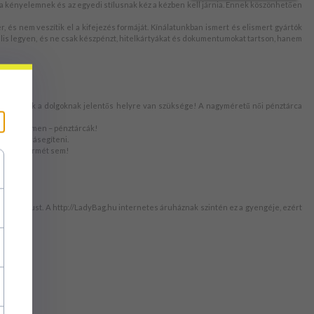
ogy a kényelemnek és az egyedi stílusnak kéz a kézben kell járnia. Ennek köszönhetően
s nem veszítik el a kifejezés formáját. Kínálatunkban ismert és elismert gyártók
lis legyen, és ne csak készpénzt, hitelkártyákat és dokumentumokat tartson, hanem
 – ezeknek a dolgoknak jelentős helyre van szüksége! A nagyméretű női pénztárca
nomen est omen – pénztárcák!
rmökkel rásegíteni.
z el egy érmét sem!
ális stílust. A http://LadyBag.hu internetes áruháznak szintén ez a gyengéje, ezért