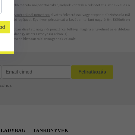
ező, nagyobb méretű női pénztárcákat, melyek vonzzák a tekintetet a színekkel és a
tva. A
nagyméretű női pénztárca
divatos felvarrással vagy steppelt díszítéssel a női
tó gyártó logójával. Egy ilyen pénztárcát a kezében tartani nagy öröm. Különösen
ad
zva. A jobban díszített nagy női pénztárca felhívja magára a figyelmet az érddekes
 telitalálat egy üzletasszonynak( árban is).
g, hogy egészen biztosan találsz magadnak valamit!
 LADYBAG
TANKÖNYVEK