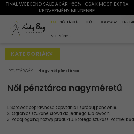
FINAL WEEKEND SALE AKÁR -60% | CSAK MOST EXTRA
KEDVEZMÉNY MINDENRE
ÚJ
NŐI TÁSKÁK
CIPŐK
POGGYÁSZ
PÉNZTÁ
VÉLEMÉNYEK
KATEGÓRIÁK
PÉNZTÁRCÁK
Nagy női pénztárca
Női pénztárca nagyméretű
1. Sprawdź poprawność zapytania i spróbuj ponownie.
2. Ogranicz szukane słowa do jednego lub dwóch.
3. Podaj ogólną nazwę produktu, którego szukasz. Później bę