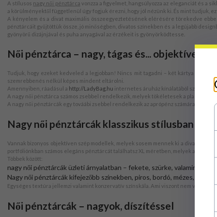
A stílusos
nagy női pénztárca
vonzza a figyelmet, hangsúlyozza az eleganciát és a sik
a körülményektől függetlenül úgy fogjuk érezni, hogy jól nézünk ki. És mint tudjuk,
A kényelem és a divat maximális összeegyeztetésének elérésére törekedve ebbe a 
pénztárcáit gyűjtöttük össze, jó minőségben, divatos színekben és a legújabb design
gyönyörű dizájnjával és puha anyagával az érzékeit is gyönyörködtesse.
Női pénztárca – nagy, tágas és... objektíven sz
Tudjuk, hogy ezeket kedveled a legjobban! Nincs mit tagadni – két kártya a pénz
szemrebbenés nélkül képes mindent eltárolni.
Amennyiben, ráadásul a
http://LadyBag.hu
internetes áruház kínálatából szándékozol
A nagy női pénztárca számos zsebbel rendelkezik, melyek tökéletesek a plasztik ká
A nagy női pénztárcák egy továábi zsebbel rendelkezik az aprópénz számára, mely mi
Nagy női pénztárcák klasszikus stílusban
Vannak bizonyos objektíven szép modellek, melyek sosem mennek ki a divatból. Különö
portfóliónkban számos elegáns pénztárcát találhatsz XL méretben, melyek a pillana
Többek között:
nagy női pénztárcák üzleti árnyalatban – fekete, szürke, valamint szton
Nagy női pénztárcák kifejezőbb színekben, piros, bordó, mézes, korall,
Egységes textúra jellemzi valamint konzervatív színskála. Ami viszont nem veszi el a 
Női pénztárcák – nagyok, díszítéssel