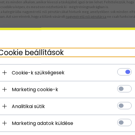
ket, és minden alkalom, amikor kiveszi a táskájából, igazi öröm lehet. Feltételezzük, h
 ez csodákra képes, és mesésen nézhetünk ki - még tréningnadrágban is.
kategóriába nagyméretű női pénztárcákat hívtunk meg, amelyekben sok minden elfér, é
ban. Azt szeretnénk, hogy a tőlünk vásárolt
nagyméretű női pénztárca
ne csak funkcioná
ép!
automatához, 43 kártya a hűség programokhoz, a kedves fényképe, és még pár apróság
Cookie beállítások
 választani, A stílus érzék, és a forró ajánlatok mindig karnyújtásnyira lesznek. És – 
rtyáknak. Könnyedén kiemelhetjük a kártyákat, nem szükséges erőltetni, vagy hosszú kö
nőségi zárral biztosítható. Ennek köszönhetően biztos lehetsz abban, hogy nem veszítes
Cookie-k szükségesek
Marketing cookie-k
sen azoknak a hölgyeknek ajánljuk, akik értékelik a klasszikus formákat, és az univerz
tnyi trendekre támaszkodnak.
izált barna;
Analitikai sütik
 üvegzöld
sikkességét, ami a legjobb benyomást kelti.
Marketing adatok küldése