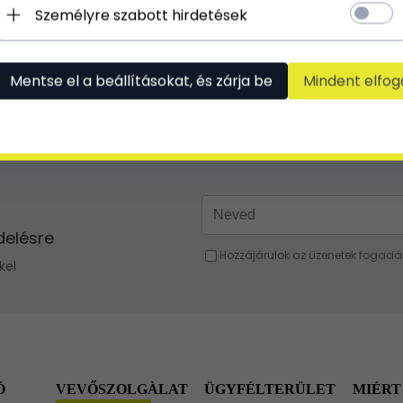
Személyre szabott hirdetések
 A pikantériát kedvelő hölgyek számára kínáljuk a kisebb nagyobb díszítéssel rendelk
minőségét és művészetét jelenti - gazdag stílusra utalva, vagy a modernitásban beállí
lan öltések. Finom dombornyomás vagy megkülönböztető struktúrák többé-kevésbé látha
r illatának és a tapintásnak a kombinációja - megfizethetetlen.
Mentse el a beállításokat, és zárja be
Mindent elfog
legkiválóbb minőség és precíz steppelés eredménye – gazdag stílus vagy modernbe ágya
tű pénztárca ilyen hatékony motívummal felvértezve rendkívül exklúzív mutatja magát. Ez
zéhez – zöldes, piros, vagy talán barna? Ne fogd vissza magad – kínálatunk annyira gazda
Ó
VEVŐSZOLGÀLAT
ÜGYFÉLTERÜLET
MIÉRT