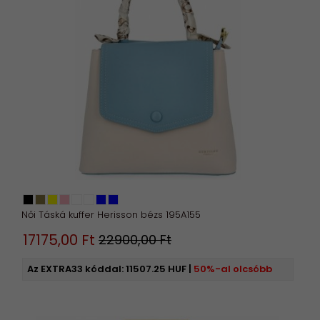
Női Táská kuffer Herisson bézs 195A155
17175,
00
Ft
22900,00 Ft
Az EXTRA33 kóddal:
11507.25 HUF
|
50%-al olcsóbb