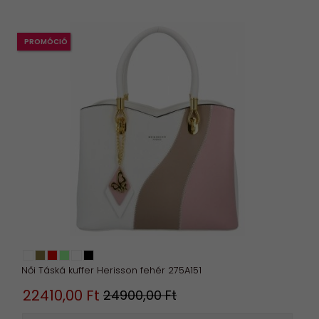
PROMÓCIÓ
Női Táská kuffer Herisson fehér 275A151
22410,
00
Ft
24900,00 Ft