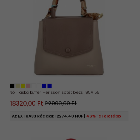
Női Táská kuffer Herisson sötét bézs 195A155
18320,
00
Ft
22900,00 Ft
Az EXTRA33 kóddal:
12274.40 HUF
|
46%-al olcsóbb