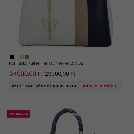
Női Táská kuffer Herisson fehér 27A152
24900,
00
Ft
29900,00 Ft
Az EXTRA33 kóddal:
16683.00 HUF
|
44%-al olcsóbb
PROMÓCIÓ