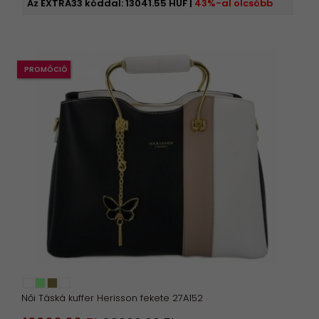
Az EXTRA33 kóddal:
13041.55 HUF
|
43%-al olcsóbb
PROMÓCIÓ
Női Táská kuffer Herisson fekete 27A152