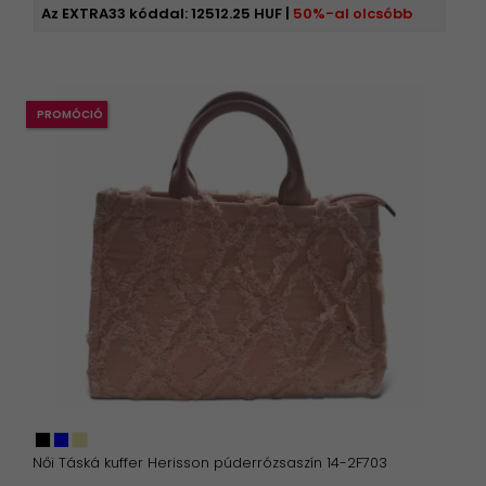
Az EXTRA33 kóddal:
12512.25 HUF
|
50%-al olcsóbb
PROMÓCIÓ
Női Táská kuffer Herisson púderrózsaszín 14-2F703