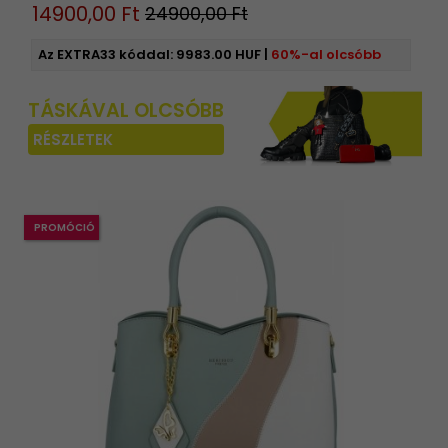
14900,
00
Ft
24900,00 Ft
Az EXTRA33 kóddal:
9983.00 HUF
|
60%-al olcsóbb
TÁSKÁVAL OLCSÓBB
RÉSZLETEK
PROMÓCIÓ