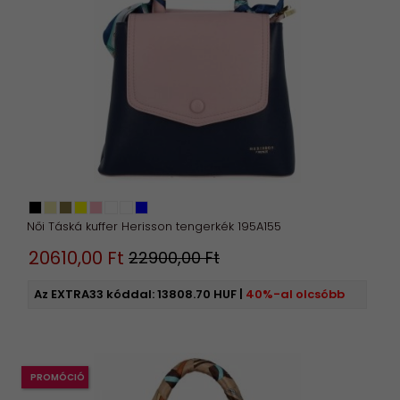
Női Táská kuffer Herisson tengerkék 195A155
20610,
00
Ft
22900,00 Ft
Az EXTRA33 kóddal:
13808.70 HUF
|
40%-al olcsóbb
PROMÓCIÓ