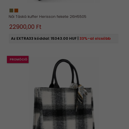
Női Táská kuffer Herisson fekete 26H5505
22900,
00
Ft
Az EXTRA33 kóddal:
15343.00 HUF
|
33%-al olcsóbb
PROMÓCIÓ