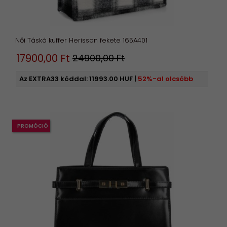
Női Táská kuffer Herisson fekete 165A401
17900,
00
Ft
24900,00 Ft
Az EXTRA33 kóddal:
11993.00 HUF
|
52%-al olcsóbb
PROMÓCIÓ