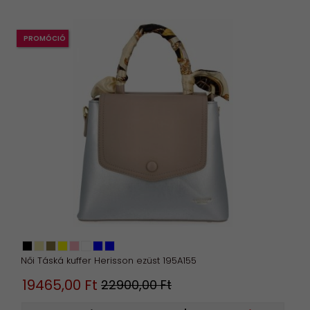
PROMÓCIÓ
Női Táská kuffer Herisson ezüst 195A155
19465,
00
Ft
22900,00 Ft