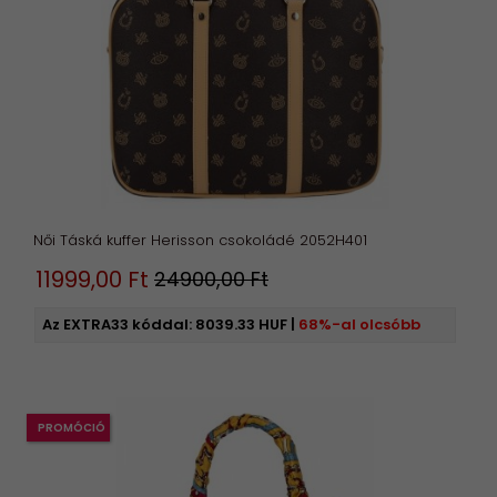
Női Táská kuffer Herisson csokoládé 2052H401
11999,
00
Ft
24900,00 Ft
Az EXTRA33 kóddal:
8039.33 HUF
|
68%-al olcsóbb
PROMÓCIÓ