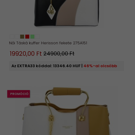
Női Táská kuffer Herisson fekete 275A151
19920,
00
Ft
24900,00 Ft
Az EXTRA33 kóddal:
13346.40 HUF
|
46%-al olcsóbb
PROMÓCIÓ