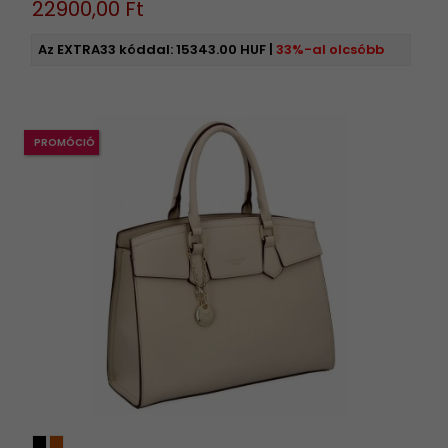
22900,
00
Ft
Az EXTRA33 kóddal:
15343.00 HUF
|
33%-al olcsóbb
PROMÓCIÓ