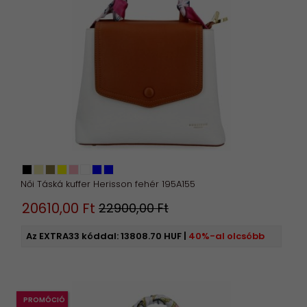
Női Táská kuffer Herisson fehér 195A155
20610,
00
Ft
22900,00 Ft
Az EXTRA33 kóddal:
13808.70 HUF
|
40%-al olcsóbb
PROMÓCIÓ