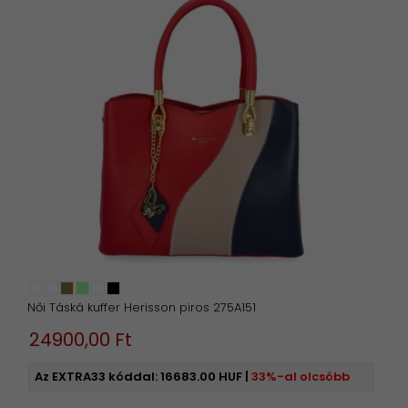
Női Táská kuffer Herisson piros 275A151
24900,
00
Ft
Az EXTRA33 kóddal:
16683.00 HUF
|
33%-al olcsóbb