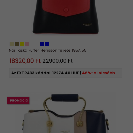
Női Táská kuffer Herisson fekete 195A155
18320,
00
Ft
22900,00 Ft
Az EXTRA33 kóddal:
12274.40 HUF
|
46%-al olcsóbb
PROMÓCIÓ