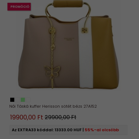
PROMÓCIÓ
Női Táská kuffer Herisson sötét bézs 27A152
19900,
00
Ft
29900,00 Ft
Az EXTRA33 kóddal:
13333.00 HUF
|
55%-al olcsóbb