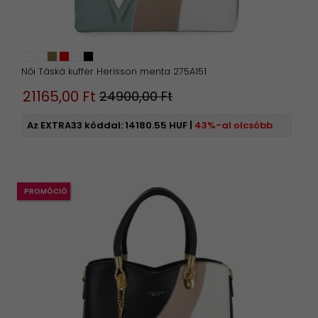
Női Táská kuffer Herisson menta 275A151
21165,
00
Ft
24900,00 Ft
Az EXTRA33 kóddal:
14180.55 HUF
|
43%-al olcsóbb
PROMÓCIÓ