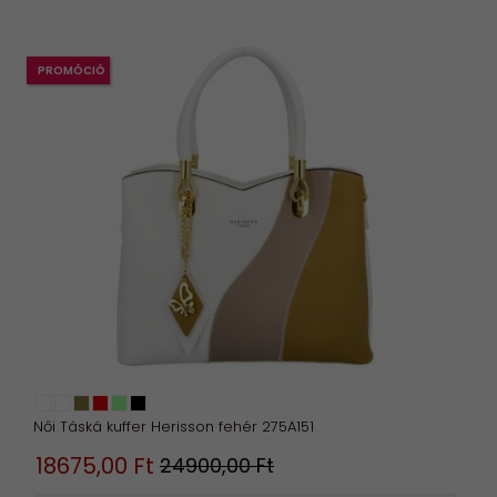
PROMÓCIÓ
Női Táská kuffer Herisson fehér 275A151
18675,
00
Ft
24900,00 Ft