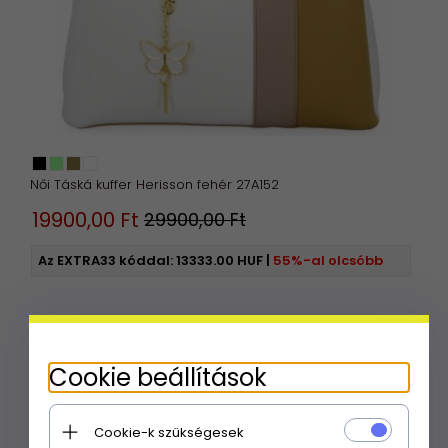
Női Táská kuffer Herisson fehér 27A152
19900,
00
Ft
29900,00 Ft
Az EXTRA33 kóddal:
13333.00 HUF
|
55%-al olcsóbb
Cookie beállítások
Cookie-k szükségesek