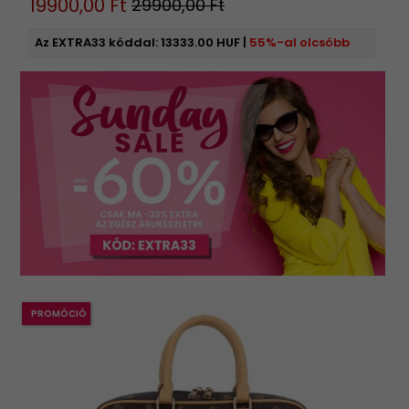
19900,
00
Ft
29900,00 Ft
Az EXTRA33 kóddal:
13333.00 HUF
|
55%-al olcsóbb
PROMÓCIÓ