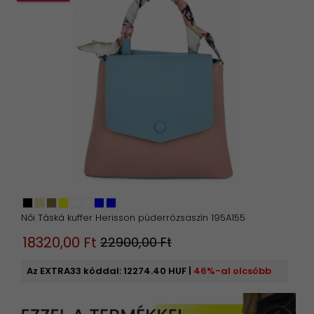
Női Táská kuffer Herisson púderrózsaszín 195A155
18320,
00
Ft
22900,00 Ft
Az EXTRA33 kóddal:
12274.40 HUF
|
46%-al olcsóbb