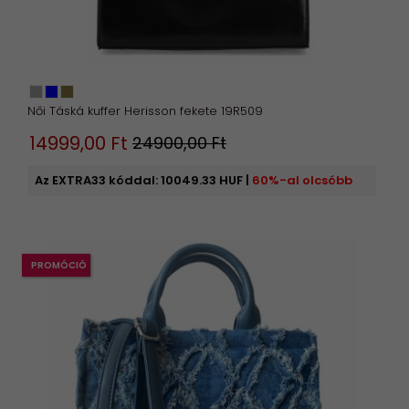
Női Táská kuffer Herisson fekete 19R509
14999,
00
Ft
24900,00 Ft
Az EXTRA33 kóddal:
10049.33 HUF
|
60%-al olcsóbb
PROMÓCIÓ