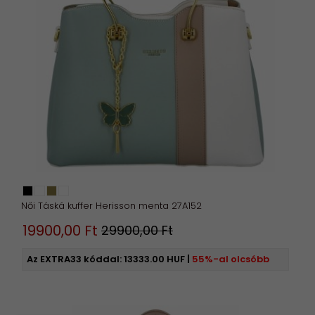
S
M
L
XL
több
Törölje
Női Táská kuffer Herisson menta 27A152
19900,
00
Ft
29900,00 Ft
Az EXTRA33 kóddal:
13333.00 HUF
|
55%-al olcsóbb