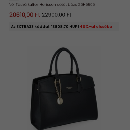
Női Táská kuffer Herisson sötét bézs 26H5505
20610,
00
Ft
22900,00 Ft
Az EXTRA33 kóddal:
13808.70 HUF
|
40%-al olcsóbb