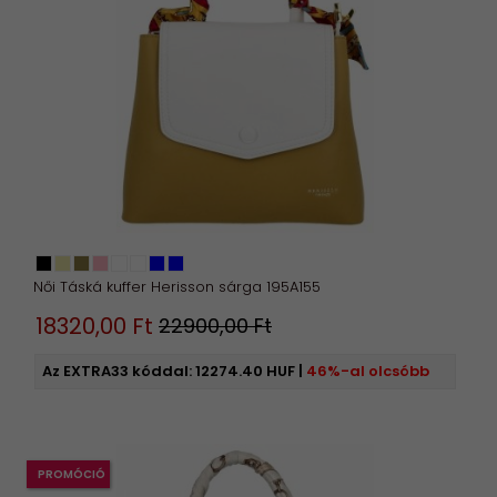
Női Táská kuffer Herisson sárga 195A155
18320,
00
Ft
22900,00 Ft
Az EXTRA33 kóddal:
12274.40 HUF
|
46%-al olcsóbb
PROMÓCIÓ