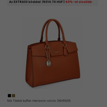
Az EXTRA33 kóddal:
15014.70 HUF
|
40%-al olcsóbb
Női Táská kuffer Herisson vörös 26H5505