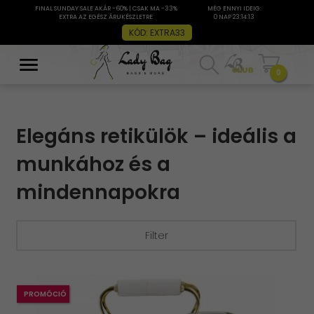
FINAL SUNDAY SALE AKÁR -60% | CSAK MA -33%
MÉG ENNYI IDEIG:
EXTRA AZ EGÉSZ ÁRUKÉSZLETRE
0 NAP 23:14:11
KÓD: EXTRA33
0
Elegáns retikülök – ideális a
munkához és a
mindennapokra
Filter
szűrők
PROMÓCIÓ