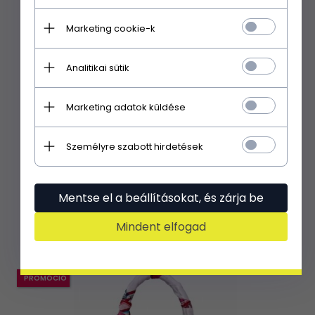
Marketing cookie-k
Analitikai sütik
Marketing adatok küldése
Személyre szabott hirdetések
Női Táská kuffer Herisson fehér 275A151
24900,
00
Ft
Mentse el a beállításokat, és zárja be
Az EXTRA33 kóddal:
16683.00 HUF
|
33%-al olcsóbb
Mindent elfogad
PROMÓCIÓ