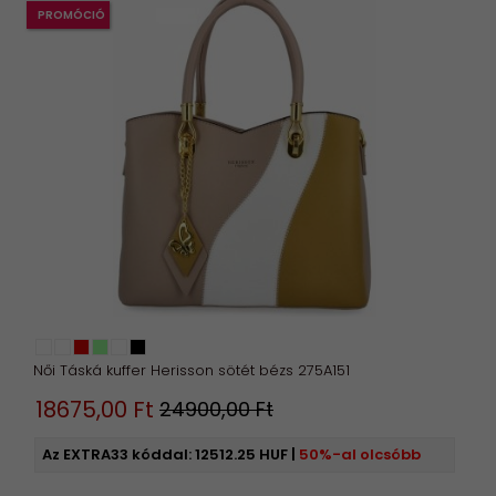
PROMÓCIÓ
Női Táská kuffer Herisson sötét bézs 275A151
18675,
00
Ft
24900,00 Ft
Az EXTRA33 kóddal:
12512.25 HUF
|
50%-al olcsóbb