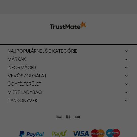
NAJPOPULÁRNEJŠIE KATEGÓRIE
MÁRKÁK
INFORMÁCIÓ
VEVŐSZOLGÀLAT
ÜGYFÉLTERÜLET
MIÉRT LADYBAG
TANKÖNYVEK