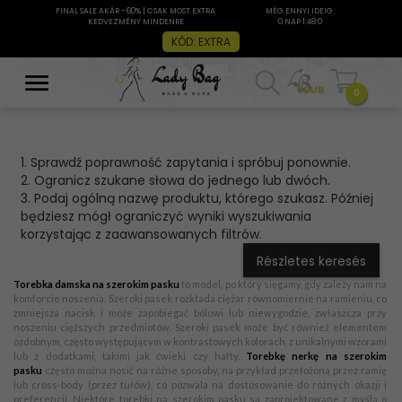
FINAL SALE AKÁR -60% | CSAK MOST EXTRA
MÉG ENNYI IDEIG:
KEDVEZMÉNY MINDENRE
0 NAP 1:48:0
KÓD: EXTRA
0
1. Sprawdź poprawność zapytania i spróbuj ponownie.
2. Ogranicz szukane słowa do jednego lub dwóch.
3. Podaj ogólną nazwę produktu, którego szukasz. Później
będziesz mógł ograniczyć wyniki wyszukiwania
korzystając z zaawansowanych filtrów.
Részletes keresés
Torebka damska na szerokim pasku
to model, po który sięgamy, gdy zależy nam na
komforcie noszenia. Szeroki pasek rozkłada ciężar równomiernie na ramieniu, co
zmniejsza nacisk i może zapobiegać bólowi lub niewygodzie, zwłaszcza przy
noszeniu cięższych przedmiotów. Szeroki pasek może być również elementem
ozdobnym, często występującym w kontrastowych kolorach, z unikalnymi wzorami
lub z dodatkami, takimi jak ćwieki czy hafty.
Torebkę nerkę na szerokim
pasku
często można nosić na różne sposoby, na przykład przełożoną przez ramię
lub cross-body (przez tułów), co pozwala na dostosowanie do różnych okazji i
preferencji. Niektóre torebki na szerokim pasku są zaprojektowane z myślą o