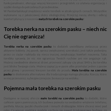
funkcjonalności, oferując więcej kieszeni i przegródek, co ułatwia organizację i
szybki dostęp do potrzebnych przedmiotów.
W Panitorbalska.pl znajdziesz wiele torebek w atrakcyjnych cenach. Wszystkie
wykonane są z jakościowej skóry ekologicznej. Przejrzyj naszą ofertę i odkryj
komfort płynący z noszenia
małych torebek na szerokim pasku
!
Torebka nerka na szerokim pasku – niech nic
Cię nie ogranicza!
Torebka nerka na szerokim pasku
to dodatek uwielbiany zwłaszcza przez
aktywne kobiety. Jej pasek, oprócz zwiększonej szerokości, jest także podwójny,
przez co ciężar rozkłada się nieco inaczej, zwiększając komfort noszenia. Taka
torebka sprawia, że nic nie ogranicza Twoich ruchów ani nie angażuje rąk.
Możesz swobodnie otwierać drzwi, przenosić zakupy czy pisać SMS-y, bo torebka
jest blisko Twojego ciała. Możesz zapiąć ją w pasie albo przełożyć jeden z pasów
przez głowę i przenieść kieszeń torebki do przodu.
Mała torebka na szerokim
pasku
to doskonała alternatywa dla tradycyjnego małego plecaka. Rzeczy, które
w niej przenosisz, są bezpieczniejsze, bo masz je na widoku.
Pojemna mała torebka na szerokim pasku
Dostępne w naszej ofercie
małe torebki na szerokim pasku
to dodatki, które
całkiem sporo pomieszczą. Ich budowa pozwala na swobodne włożenie telefonu,
portfela, kluczy, paczki chusteczek i innych drobiazgów, które chcesz mieć pod
ręką. Co więcej, niektóre modele cechują się nawet trzykomorową budową, co