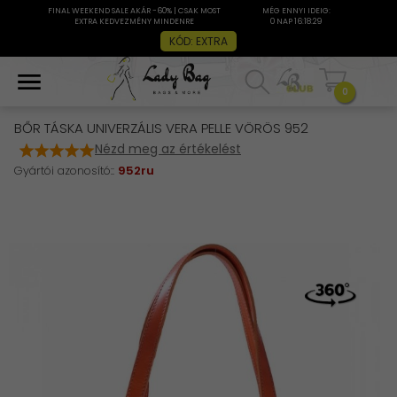
FINAL WEEKEND SALE AKÁR -60% | CSAK MOST
MÉG ENNYI IDEIG:
EXTRA KEDVEZMÉNY MINDENRE
0 NAP 16:18:29
KÓD: EXTRA
0
BŐR TÁSKA UNIVERZÁLIS VERA PELLE VÖRÖS 952
Nézd meg az értékelést
Gyártói azonosító::
952ru