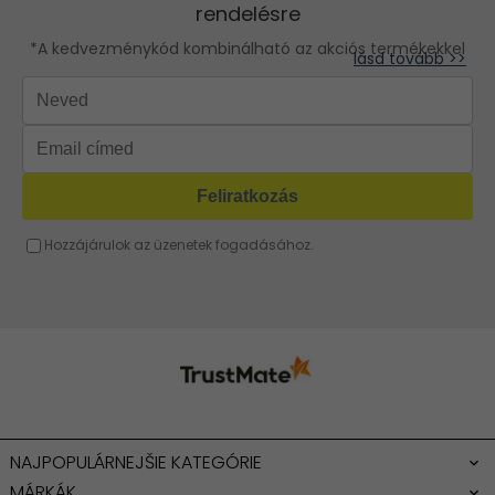
minőség megjelenés kényelem
Rózsaszín táska
Sárga táska
lásd tovább >>
Barna táska
Fukszia táska
Narancssárga táska
Bézs táska
Menta táska
NAJPOPULÁRNEJŠIE KATEGÓRIE
MÁRKÁK