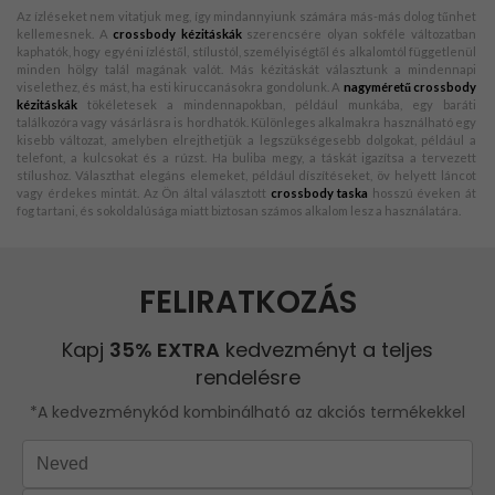
Az ízléseket nem vitatjuk meg, így mindannyiunk számára más-más dolog tűnhet
kellemesnek. A
crossbody kézitáskák
szerencsére olyan sokféle változatban
kaphatók, hogy egyéni ízléstől, stílustól, személyiségtől és alkalomtól függetlenül
minden hölgy talál magának valót. Más kézitáskát választunk a mindennapi
viselethez, és mást, ha esti kiruccanásokra gondolunk. A
nagyméretű crossbody
kézitáskák
tökéletesek a mindennapokban, például munkába, egy baráti
találkozóra vagy vásárlásra is hordhatók. Különleges alkalmakra használható egy
kisebb változat, amelyben elrejthetjük a legszükségesebb dolgokat, például a
telefont, a kulcsokat és a rúzst. Ha buliba megy, a táskát igazítsa a tervezett
stílushoz. Választhat elegáns elemeket, például díszítéseket, öv helyett láncot
vagy érdekes mintát. Az Ön által választott
crossbody taska
hosszú éveken át
fog tartani, és sokoldalúsága miatt biztosan számos alkalom lesz a használatára.