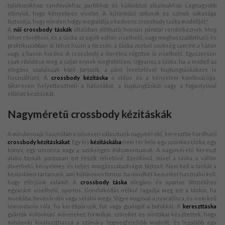
találkozókhoz, randevúkhoz, partikhoz és különböző alkalmakhoz. Legnagyobb
előnyük, hogy kényelmes viselet. A különböző stílusok és színek sokasága
biztosítja, hogy minden hölgy megtalálja a kedvenc crossbody taska modelljét!
A
női crossbody táskák
általában állítható, hosszú pánttal rendelkeznek. Meg
lehet rövidíteni, és a táska az egyik vállon viselhető, vagy meghosszabbítható és
praktikusabban át lehet húzni a törzsön, a táska zsebét szükség szerint a háton
vagy a hason hordva. A crossbody a derékra rögzítve is viselhető. Egyszerűen
csak rövidítse meg a szíjat ennek megfelelően. Ugyanez a táska, ha a modell az
elegáns szabásúak közé tartozik, a pánt levételével kuplungtáskaként is
használható. A
crossbody kézitáska
a stílus és a kényelem kombinációja.
Sikeresen helyettesítheti a hátizsákot, a kuplungtáskát vagy a fogantyúval
ellátott kézitáskát.
Nagyméretű crossbody kézitáskák
A mindennapi használatra szívesen választunk nagyméretű, keresztbe hordható
crossbody kézitáskákat
. Egy kis
kézitáskába
nem fér bele egy sminkes táska, egy
könyv, egy uzsonna vagy a szükséges dokumentumok. A nagyméretű kereszt
alakú táskák pontosan ezt teszik lehetővé. Ezenkívül, mivel a táska a vállon
átvethető, kényelmes és teljes mozgásszabadságot biztosít. Nem kell a táskát a
kezünkben tartanunk, ami különösen fontos, ha mindkét kezünket használni kell,
hogy elérjünk valamit. A
crossbody táska
elegáns és sportos öltözékhez
egyaránt viselhető. sportos. Gondolkodás nélkül ragadja meg ezt a táskát, ha
munkába, bevásárolni vagy sétálni megy. Vigye magával a nyaralásra, és nem kell
lemondania róla, ha kerékpározik, fut vagy gyalogol a botokkal. A
kereszttáska
gyártók különböző méreteket, formákat, színeket és mintákat készítettek, hogy
mindenki kiválaszthassa a számára legmegfelelőbb modellt, és legalább egy