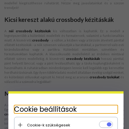
modellel kiegészíthesse ruhatárát. Nézze meg javaslatainkat és a szezon
trendjeit!
Kicsi kereszt alakú crossbody kézitáskák
A
női crossbody kézitáskák
kis változatban is kaphatók. Ez a modell a
legnépszerűbb a különböző modellek és formatervek, valamint a funkcionalitás
miatt. A kisméretű
crossbody
- a vállon, a kézben vagy a törzsön átvetett pánttal
ellátott kézitáskák - a nők szívesen választják a barátokkal, a partnerrel való esti
kirándulásokhoz vagy a partikra. Különböző mintákban, színekben és
formátumokban kaphatók. A klasszikusabb modellektől az érdekes mintával
ellátott színes modellekig. A kisméretű
crossbody kézitáskák
hosszú pánttal,
pánt helyett lánccal, vagy a pánt leválasztható, így a táska kuplungtáskaként is
használható. A ruhatáradban mindenképpen lennie kell legalább egy keresztbe
hordható táskának. Egy ilyen többfeladatú modell általában évekig szolgál minket,
és különböző stílusokat egészít ki. Nézd meg az aranyos
crossbody táskákat
és
válaszd ki a számodra legjobbat!
Márkás crossbody kézitáskák
A c
éges crossbody kézitáskák
tervezőktől és globális divatházaktól származnak.
Cookie beállítások
Egyes modellek klasszikusnak számítanak, és már évek óta népszerűek. A
crossbody kézitáska
egy prémium kategóriás kézitáska, amely sokoldalú és
praktikus jellegének köszönhetően sok évszakon át divatos lesz. Ez nem egy vagy
két szezonra, hanem sok évre szóló termék. Egy ilyen
crossbody táska
kiemeli a
Cookie-k szükségesek
stílus karakterét, és eleganciát és luxust kölcsönöz neki. A
márkás crossbody