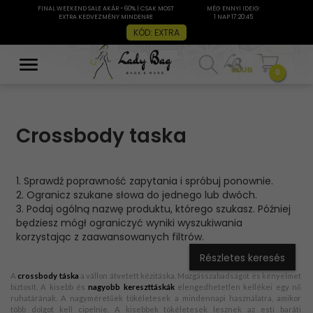
FINAL WEEKEND SALE AKÁR -60% | CSAK MOST
MÉG ENNYI IDEIG:
EXTRA KEDVEZMÉNY MINDENRE
1 NAP 17:20:45
KÓD: EXTRA
0
Crossbody taska
1. Sprawdź poprawność zapytania i spróbuj ponownie.
2. Ogranicz szukane słowa do jednego lub dwóch.
3. Podaj ogólną nazwę produktu, którego szukasz. Później
będziesz mógł ograniczyć wyniki wyszukiwania
korzystając z zaawansowanych filtrów.
Részletes keresés
A
crossbody táska
a vállon átvetett kézitáska. Mozgásszabadságot és kényelmet
biztosít. A kisebb és
nagyobb kereszttáskák
elengedhetetlen kellékei egy nő
ruhatárának. A nagyméretűek tökéletesek a mindennapi használatra, amikor
több dolgot kell cipelnie. A kisebbek tökéletesek lesznek az esti baráti