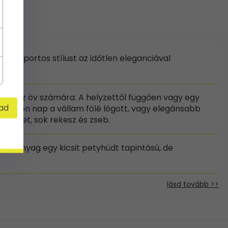
zi a sportos stílust az időtlen eleganciával
mind az öv számára. A helyzettől függően vagy egy
ad
 minden nap a vállam fölé lógott, vagy elegánsabb
rvezet, sok rekesz és zseb.
őr anyag egy kicsit petyhüdt tapintású, de
lásd tovább >>