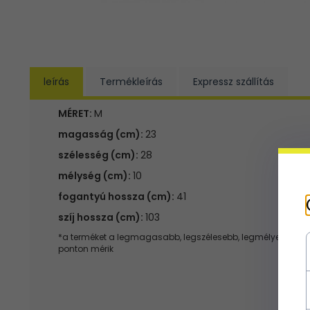
leírás
Termékleírás
Expressz szállítás
MÉRET:
M
magasság (cm):
23
szélesség (cm):
28
mélység (cm):
10
fogantyú hossza (cm):
41
szíj hossza (cm):
103
*a terméket a legmagasabb, legszélesebb, legmélyebb
ponton mérik