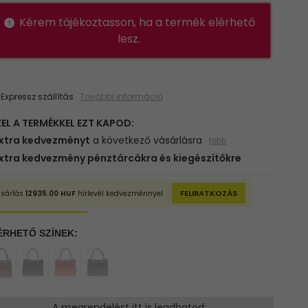
Kérem tájékoztasson, ha a termék elérhető
lesz.
xpressz szállítás
További információ
A megrendelést itt is leadhatod: