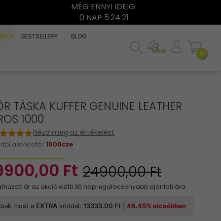
MÉG ENNYI IDEIG:
0 NAP 5:24:20
ÉKOK
BESTSELLERY
.
BLOG
0
ŐR TÁSKA KUFFER GENUINE LEATHER
ROS 1000
Nézd meg az értékelést
rtói azonosító::
1000cze
9900,
00
Ft
24900,00 Ft