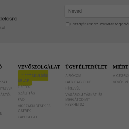
Sárga táska
Barna táska
Fukszia táska
Narancssárga táska
Bézs táska
Ó
VEVŐSZOLGÀLAT
ÜGYFÉLTERÜLET
MIÉRT
Menta táska
VISSZAKÜLDÉSI
A FIÓKOM
A CÉGRŐ
ŰRLAP
YZAT
LADY BAG CLUB
VEVŐK VÉ
FIZETÉS
NYELVEK
HÍRLEVÉL
SZÁLLÍTÁS
LÁSTÓL
VÁSÁROLJ TÁSKÁT! ÉS
FAQ
MEGLÁTOD MIT
NYERHETSZ
VISSZAKÜLDÉSEK ÉS
CSERÉK
ON
KAPCSOLAT