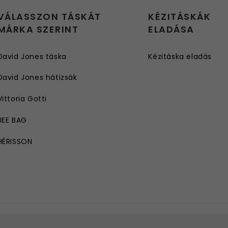
VÁLASSZON TÁSKÁT
KÉZITÁSKÁK
MÁRKA SZERINT
ELADÁSA
David Jones táska
Kézitáska eladás
David Jones hátizsák
Vittoria Gotti
BEE BAG
HÉRISSON
ROBERTO RICCI