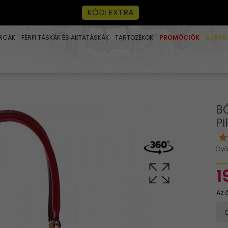
KÓD: EXTRA
RCÁK
FÉRFI TÁSKÁK ÉS AKTATÁSKÁK
TARTOZÉKOK
PROMÓCIÓK
AJÁND
B
PI
Gyá
1