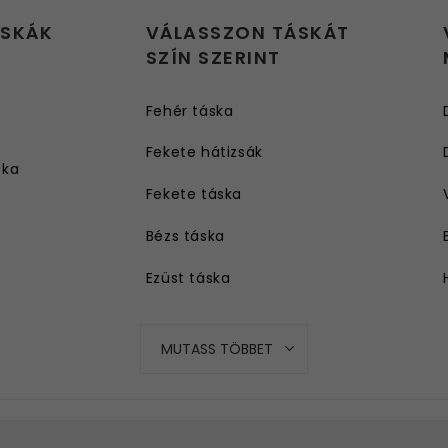
ÁSKÁK
VÁLASSZON TÁSKÁT
SZÍN SZERINT
Fehér táska
Fekete hátizsák
ska
Fekete táska
Bézs táska
Ezüst táska
Kék táska
MUTASS TÖBBET
Piros táska
Szürke táska
Rózsaszín táska