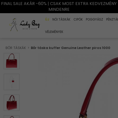
FINAL SALE AKÁR -60% | CSAK MOST EXTRA KEDVEZMÉNY
MINDENRE
ÚJ
NŐI TÁSKÁK
CIPŐK
POGGYÁSZ
PÉNZTÁ
VÉLEMÉNYEK
BŐR TÁSKÁK
Bőr táska kuffer Genuine Leather piros 1000