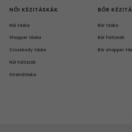
NŐI KÉZITÁSKÁK
BŐR KÉZIT
Női táska
Bőr táska
Shopper táska
Bőr hátizsák
Crossbody táska
Bőr shopper tá
Női hátizsák
Strandtáska
Válltáska
Női övtáska
Nagyméretű női táska
Hosszú vállpántos női táska