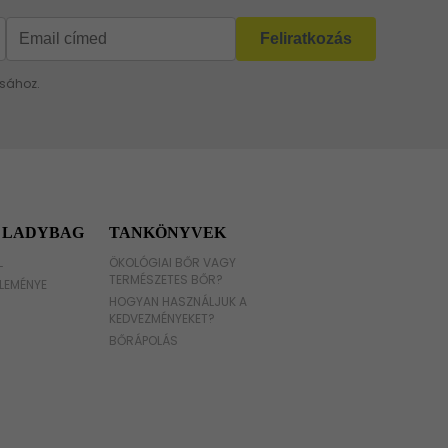
 LADYBAG
TANKÖNYVEK
L
ÖKOLÓGIAI BŐR VAGY
TERMÉSZETES BŐR?
LEMÉNYE
HOGYAN HASZNÁLJUK A
KEDVEZMÉNYEKET?
BŐRÁPOLÁS