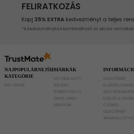
Láncos táska
Kis táska
NAJPOPULÁRNEJŠIE
MÁRKÁK
INFORMÁCI
KATEGÓRIE
VITTORIA GOTTI
OLDALTÉRKÉP
NŐI TÁSKÁK
BEE BAG
ELJÁRÁSI SZABÁL
ROBERTO RICCI
ADATVÉDELMI IRÁ
DAVID JONES
ELÁLLÁS A VÁSÁR
HERISSON
COOKIES
OLDALTÉRKÉP
#MARADJ OTTH