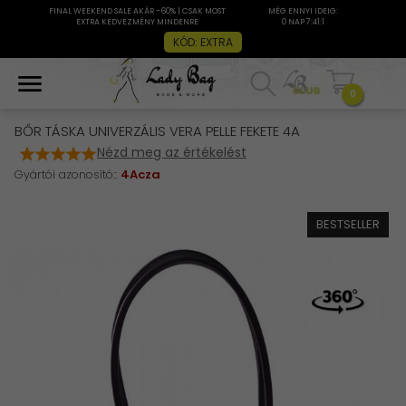
FINAL WEEKEND SALE AKÁR -60% | CSAK MOST
MÉG ENNYI IDEIG:
EXTRA KEDVEZMÉNY MINDENRE
0 NAP 7:41:0
KÓD: EXTRA
0
BŐR TÁSKA UNIVERZÁLIS VERA PELLE FEKETE 4A
Nézd meg az értékelést
Gyártói azonosító::
4Acza
BESTSELLER