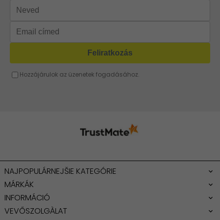
Barna táska
Fukszia táska
Narancssárga táska
Bézs táska
Menta táska
NAJPOPULÁRNEJŠIE KATEGÓRIE
MÁRKÁK
INFORMÁCIÓ
VEVŐSZOLGÀLAT