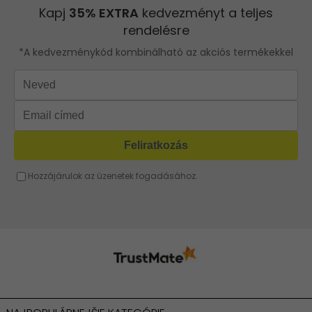
ROBERTO RICCI
Szürke táska
Kis táska
Rózsaszín táska
Sárga táska
Barna táska
Fukszia táska
Narancssárga táska
Bézs táska
Menta táska