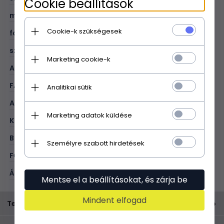
Cookie beállítások
mélység (cm):
10
Cookie-k szükségesek
fogantyú hossza (cm):
38
szíj hossza (cm):
115
Marketing cookie-k
A4 formátum:
V
FAJTA:
shopper bag
Analitikai sütik
ANYAG:
valódi bőr - természetes szőr
Marketing adatok küldése
KOLOR:
fekete
BELÜL:
1 cipzĂĄras zseb; 1 piperetĂĄska
Személyre szabott hirdetések
FŐ ZÁRÁSI MÓD:
mágnes
ÁLLÍTHATÓ HOSSZÚSÁGÚ**:
áno
Mentse el a beállításokat, és zárja be
Mindent elfogad
Termékleírás
Absolutně pozoruhodná a jedinečná taška typu shopper