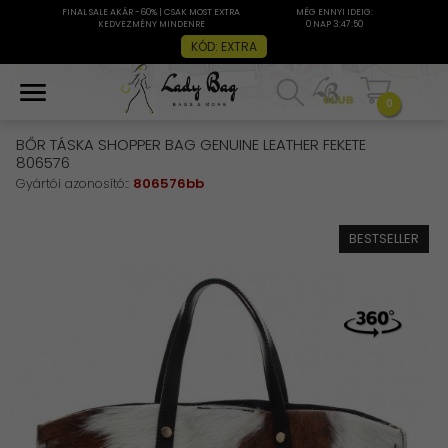
FINAL SALE AKÁR -60% | CSAK MOST EXTRA
MÉG ENNYI IDEIG:
KEDVEZMÉNY MINDENRE
0 NAP 3:47:50
KÓD: EXTRA
0
BŐR TÁSKA SHOPPER BAG GENUINE LEATHER FEKETE
806576
Gyártói azonosító::
806576bb
BESTSELLER