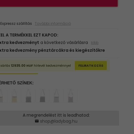
xpressz szállítás
További információ
A megrendelést itt is leadhatod:
shop@ladybag.hu