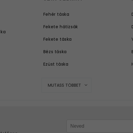
Fehér táska
Fekete hátizsák
ska
Fekete táska
Bézs táska
Ezüst táska
Kék táska
MUTASS TÖBBET
Piros táska
Szürke táska
Rózsaszín táska
Sárga táska