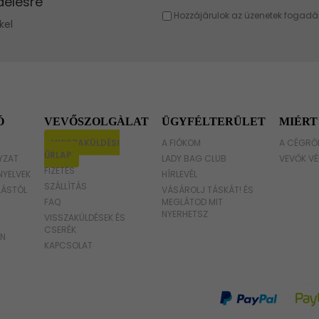
Barna táska
Fukszia táska
Narancssárga táska
Bézs táska
Ó
VEVŐSZOLGÀLAT
ÜGYFÉLTERÜLET
MIÉRT
Menta táska
VISSZAKÜLDÉSI
A FIÓKOM
A CÉGRŐ
ŰRLAP
YZAT
LADY BAG CLUB
VEVŐK VÉ
FIZETÉS
NYELVEK
HÍRLEVÉL
SZÁLLÍTÁS
LÁSTÓL
VÁSÁROLJ TÁSKÁT! ÉS
FAQ
MEGLÁTOD MIT
NYERHETSZ
VISSZAKÜLDÉSEK ÉS
CSERÉK
ON
KAPCSOLAT