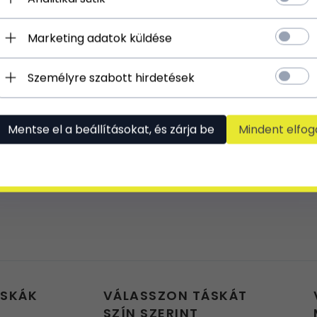
Marketing adatok küldése
Személyre szabott hirdetések
Mentse el a beállításokat, és zárja be
Mindent elfog
ÁSKÁK
VÁLASSZON TÁSKÁT
SZÍN SZERINT