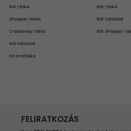
Női táska
Bőr táska
Shopper táska
Bőr hátizsák
Crossbody táska
Bőr shopper tá
Női hátizsák
Strandtáska
Válltáska
Női övtáska
Nagyméretű női táska
Hosszú vállpántos női táska
Láncos táska
Kis táska