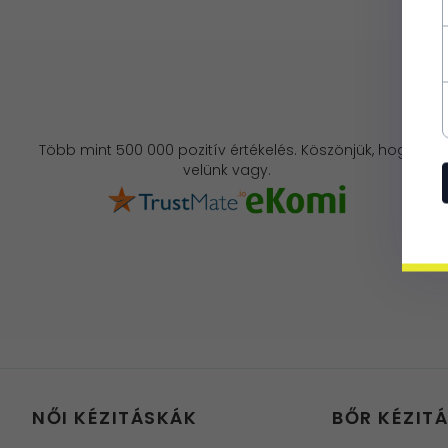
Több mint 500 000 pozitív értékelés. Köszönjük, hogy
velünk vagy.
NŐI KÉZITÁSKÁK
BŐR KÉZIT