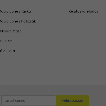
David Jones táska
Kézitáska eladás
David Jones hátizsák
Vittoria Gotti
BEE BAG
HÉRISSON
ROBERTO RICCI