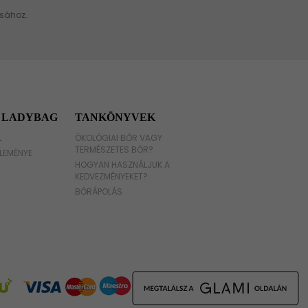
 LADYBAG
TANKÖNYVEK
L
ÖKOLÓGIAI BŐR VAGY
TERMÉSZETES BŐR?
LEMÉNYE
HOGYAN HASZNÁLJUK A
KEDVEZMÉNYEKET?
BŐRÁPOLÁS