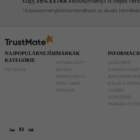
NAJPOPULÁRNEJŠIE
MÁRKÁK
INFORMÁCI
KATEGÓRIE
VITTORIA GOTTI
OLDALTÉRKÉP
NŐI TÁSKÁK
BEE BAG
ELJÁRÁSI SZABÁL
ROBERTO RICCI
ADATVÉDELMI IRÁ
DAVID JONES
ELÁLLÁS A VÁSÁR
HERISSON
COOKIES
OLDALTÉRKÉP
#MARADJ OTTH