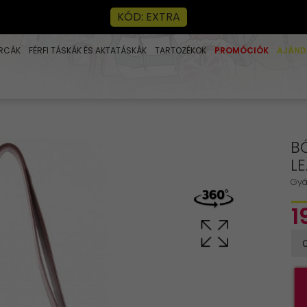
KÓD: EXTRA
RCÁK
FÉRFI TÁSKÁK ÉS AKTATÁSKÁK
TARTOZÉKOK
PROMÓCIÓK
AJÁND
B
L
Gyá
1