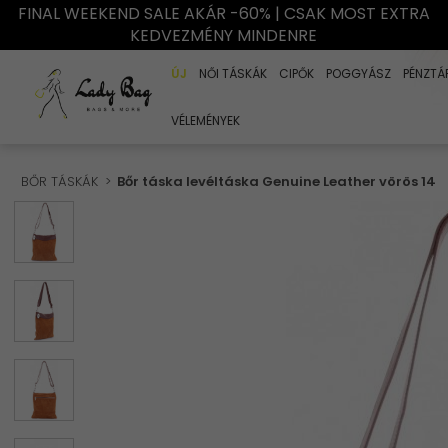
FINAL WEEKEND SALE AKÁR -60% | CSAK MOST EXTRA
KEDVEZMÉNY MINDENRE
ÚJ
NŐI TÁSKÁK
CIPŐK
POGGYÁSZ
PÉNZTÁ
VÉLEMÉNYEK
BŐR TÁSKÁK
Bőr táska levéltáska Genuine Leather vörös 14