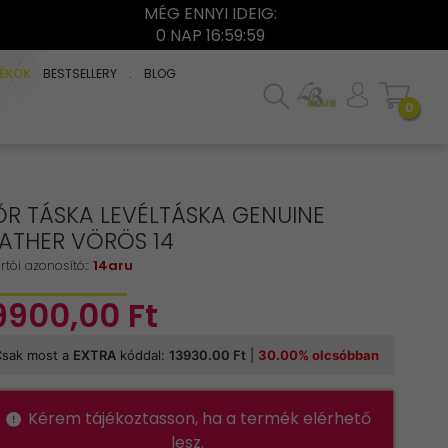
MÉG ENNYI IDEIG:
0 NAP 16:59:59
ÉKOK
BESTSELLERY
.
BLOG
0
ŐR TÁSKA LEVÉLTÁSKA GENUINE
EATHER VÖRÖS 14
rtói azonosító::
14aru
9900,
00
Ft
Kérem tájékoztasson, ha a termék elérhető
lesz.