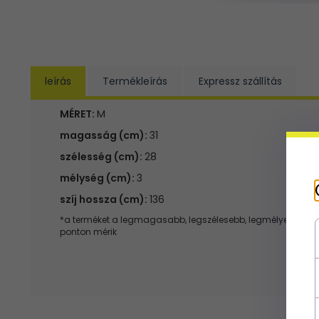
leírás
Termékleírás
Expressz szállítás
MÉRET:
M
magasság (cm):
31
szélesség (cm):
28
mélység (cm):
3
szíj hossza (cm):
136
*a terméket a legmagasabb, legszélesebb, legmélyebb
ponton mérik