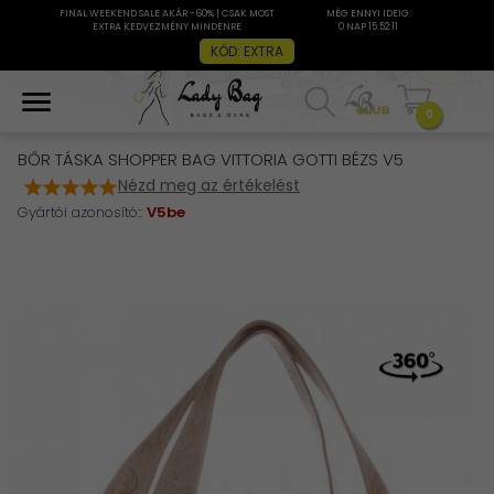
FINAL WEEKEND SALE AKÁR -60% | CSAK MOST
MÉG ENNYI IDEIG:
EXTRA KEDVEZMÉNY MINDENRE
0 NAP 15:52:10
KÓD: EXTRA
0
BŐR TÁSKA SHOPPER BAG VITTORIA GOTTI BÉZS V5
Nézd meg az értékelést
Gyártói azonosító::
V5be