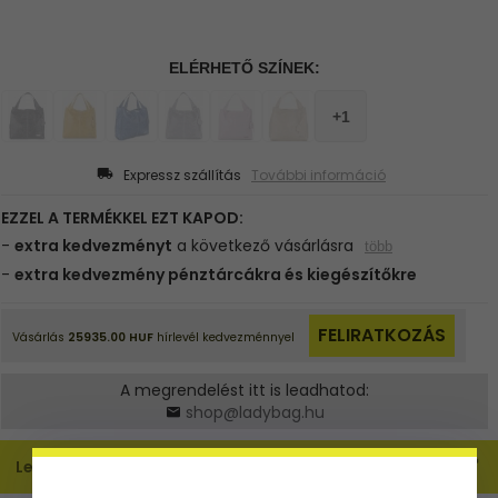
Expressz szállítás
További információ
A megrendelést itt is leadhatod:
shop@ladybag.hu
Leírás