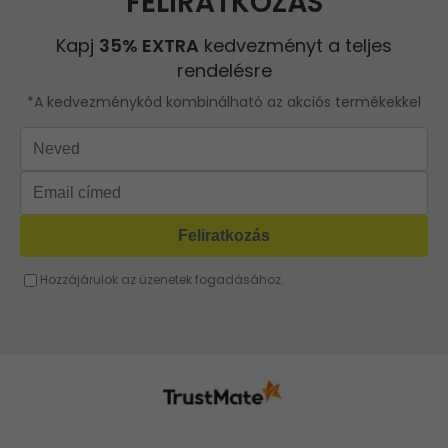
Piros táska
Láncos táska
ROBERTO RICCI
Szürke táska
Kis táska
Rózsaszín táska
Sárga táska
Barna táska
Fukszia táska
Narancssárga táska
Bézs táska
Menta táska