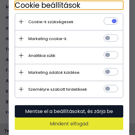
Cookie beállítások
MÉRET:
XXL
magasság (cm):
37
Cookie-k szükségesek
szélesség (cm):
39
mélység (cm):
10
Marketing cookie-k
fogantyú hossza (cm):
51
Analitikai sütik
A4 formátum:
V
FAJTA:
shopper bag
Marketing adatok küldése
ANYAG:
valódi bőr - dombornyomott
Személyre szabott hirdetések
KOLOR:
bézs
BELÜL:
1 cipzĂĄras zseb; 1 cipzĂĄras elvĂĄlasztĂłrekesz
Mentse el a beállításokat, és zárja be
FŐ ZÁRÁSI MÓD:
cipzár
Mindent elfogad
Termékleírás