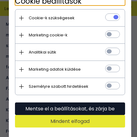
Cookie beállítások
Leírás
Cookie-k szükségesek
MÉRET:
XL
magasság (cm):
35
Marketing cookie-k
szélesség (cm):
40
Analitikai sütik
mélység (cm):
14
fogantyú hossza (cm):
50
Marketing adatok küldése
A4 formátum:
V
Személyre szabott hirdetések
FAJTA:
shopper bag
ANYAG:
valódi bőr - velúr
Mentse el a beállításokat, és zárja be
KOLOR:
tengerkék
KÍVÜL:
1 tok
Mindent elfogad
FŐ ZÁRÁSI MÓD:
zsinór