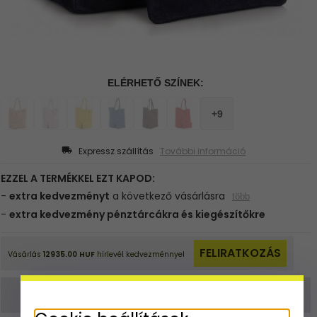
Expressz szállítás
További információ
A megrendelést itt is leadhatod:
shop@ladybag.hu