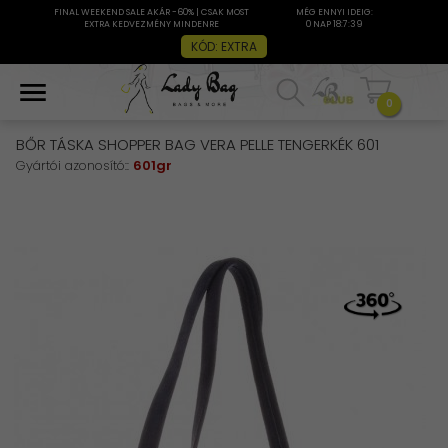
FINAL WEEKEND SALE AKÁR -60% | CSAK MOST
MÉG ENNYI IDEIG:
EXTRA KEDVEZMÉNY MINDENRE
0 NAP 18:7:39
KÓD: EXTRA
0
BŐR TÁSKA SHOPPER BAG VERA PELLE TENGERKÉK 601
Gyártói azonosító::
601gr