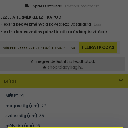
Expressz szállítás
További információ
A megrendelést itt is leadhatod:
shop@ladybag.hu
Leírás
MÉRET:
XL
magasság (cm):
27
szélesség (cm):
35
mélység (cm):
16