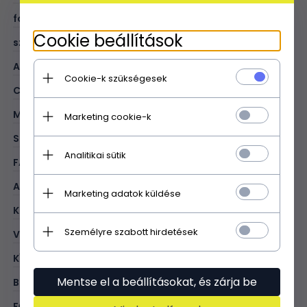
fogantyú hossza (cm):
43
Cookie beállítások
szíj hossza (cm):
108
A4 formátum:
V
Cookie-k szükségesek
CÉLJA:
irodai
MINTA:
egységes
Marketing cookie-k
STÍLUS:
business
Analitikai sütik
FAJTA:
kuffer
ANYAG:
valódi bőr - hasított
Marketing adatok küldése
KOLOR:
piros
Személyre szabott hirdetések
VASALÁS SZÍNE:
arany
KÍVÜL:
1 cipzáras zseb
Mentse el a beállításokat, és zárja be
BELÜL:
1 cipzĂĄras zseb; 1 cipzĂĄras elvĂĄlasztĂłrekesz
FŐ ZÁRÁSI MÓD:
elfordítható