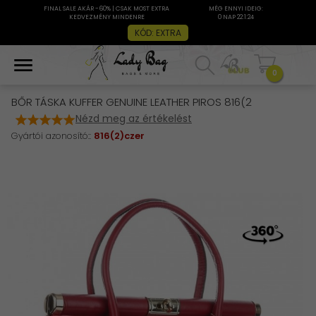
FINAL SALE AKÁR -60% | CSAK MOST EXTRA
MÉG ENNYI IDEIG:
KEDVEZMÉNY MINDENRE
0 NAP 22:1:24
KÓD: EXTRA
0
BŐR TÁSKA KUFFER GENUINE LEATHER PIROS 816(2
Nézd meg az értékelést
Gyártói azonosító::
816(2)czer