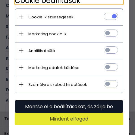
Cookie beállítások
CÉLJA:
mindennapokra
MINTA:
egységes
Cookie-k szükségesek
STÍLUS:
casual
Marketing cookie-k
FAJTA:
levéltáska
ANYAG:
valódi bőr
Analitikai sütik
KOLOR:
arany
Marketing adatok küldése
KÍVÜL:
1 cipzáras zseb
BELÜL:
1 nyitott zseb; 1 cipzĂĄras elvĂĄlasztĂłrekesz
Személyre szabott hirdetések
FŐ ZÁRÁSI MÓD:
cipzár
ÁLLÍTHATÓ HOSSZÚSÁGÚ**:
áno
Mentse el a beállításokat, és zárja be
Mindent elfogad
Termékleírás
Hledáte kabelku, která dokáže oslnit elegancí a
Expressz szállítás