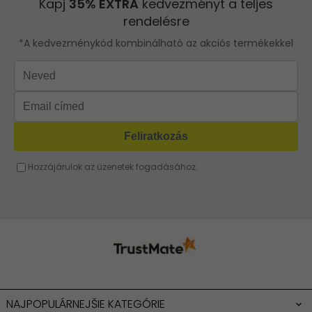
Kis táska
Rózsaszín táska
Sárga táska
Barna táska
Fukszia táska
Narancssárga táska
Bézs táska
Menta táska
NAJPOPULÁRNEJŠIE KATEGÓRIE