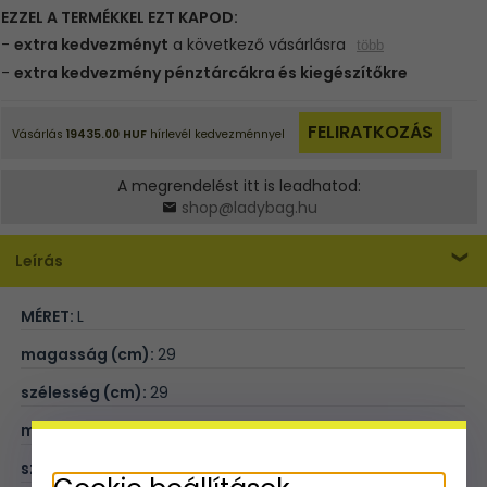
A megrendelést itt is leadhatod:
shop@ladybag.hu
Leírás
MÉRET:
L
magasság (cm):
29
szélesség (cm):
29
mélység (cm):
11
szíj hossza (cm):
100