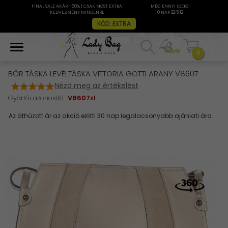
FINAL SALE AKÁR -60% | CSAK MOST EXTRA
MÉG ENNYI IDEIG:
KEDVEZMÉNY MINDENRE
0 NAP 22:5:12
KÓD: EXTRA
0
BŐR TÁSKA LEVÉLTÁSKA VITTORIA GOTTI ARANY V8607
Nézd meg az értékelést
Gyártói azonosító::
V8607zl