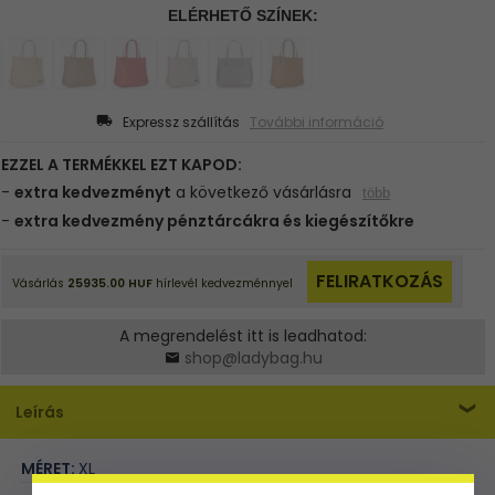
Expressz szállítás
További információ
A megrendelést itt is leadhatod:
shop@ladybag.hu
Leírás
MÉRET:
XL