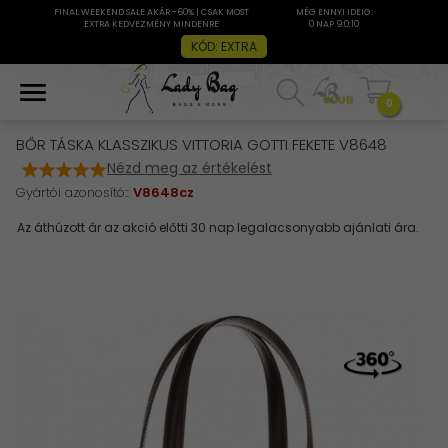
FINAL WEEKEND SALE AKÁR -60% | CSAK MOST
MÉG ENNYI IDEIG:
EXTRA KEDVEZMÉNY MINDENRE
0 NAP 9:0:9
KÓD: EXTRA
0
BŐR TÁSKA KLASSZIKUS VITTORIA GOTTI FEKETE V8648
Nézd meg az értékelést
Gyártói azonosító::
V8648cz