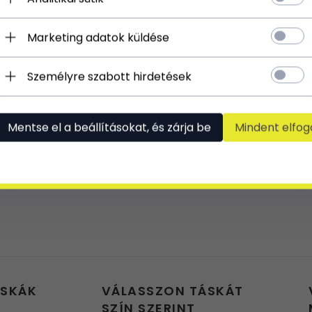
Marketing adatok küldése
Személyre szabott hirdetések
Mentse el a beállításokat, és zárja be
Mindent elfog
ÁSKÁK
VÁLASSZON TÁSKÁT
SZÍN SZERINT