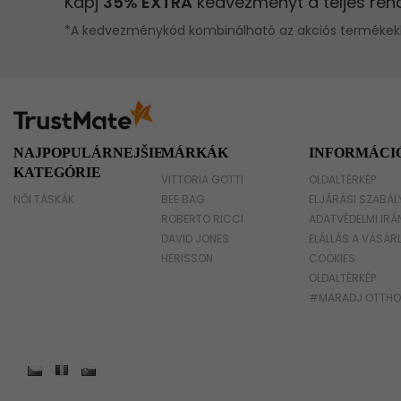
NAJPOPULÁRNEJŠIE
MÁRKÁK
INFORMÁCI
KATEGÓRIE
VITTORIA GOTTI
OLDALTÉRKÉP
NŐI TÁSKÁK
BEE BAG
ELJÁRÁSI SZABÁL
ROBERTO RICCI
ADATVÉDELMI IRÁ
DAVID JONES
ELÁLLÁS A VÁSÁR
HERISSON
COOKIES
OLDALTÉRKÉP
#MARADJ OTTH