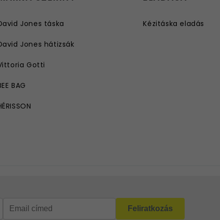
David Jones táska
Kézitáska eladás
David Jones hátizsák
Vittoria Gotti
BEE BAG
HÉRISSON
ROBERTO RICCI