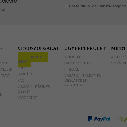
Barna táska
Fukszia táska
Narancssárga táska
Bézs táska
Ó
VEVŐSZOLGÀLAT
ÜGYFÉLTERÜLET
MIÉRT
Menta táska
VISSZAKÜLDÉSI
A FIÓKOM
A CÉGRŐ
ŰRLAP
YZAT
LADY BAG CLUB
VEVŐK VÉ
FIZETÉS
NYELVEK
HÍRLEVÉL
SZÁLLÍTÁS
LÁSTÓL
VÁSÁROLJ TÁSKÁT! ÉS
FAQ
MEGLÁTOD MIT
NYERHETSZ
VISSZAKÜLDÉSEK ÉS
CSERÉK
ON
KAPCSOLAT