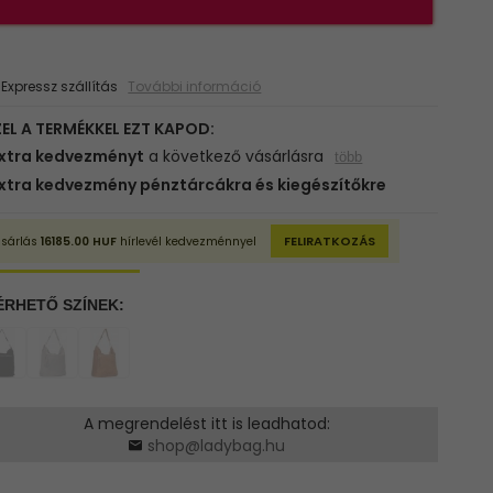
xpressz szállítás
További információ
A megrendelést itt is leadhatod:
shop@ladybag.hu