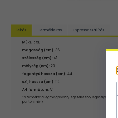
leírás
Termékleírás
Expressz szállítás
MÉRET:
XL
magasság (cm):
36
szélesség (cm):
41
mélység (cm):
20
fogantyú hossza (cm):
44
szíj hossza (cm):
112
A4 formátum:
V
*a terméket a legmagasabb, legszélesebb, legmélyebb
ponton mérik