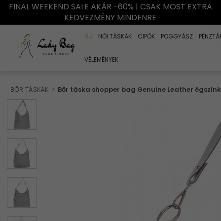
FINAL WEEKEND SALE AKÁR -60% | CSAK MOST EXTRA
KEDVEZMÉNY MINDENRE
ÚJ
NŐI TÁSKÁK
CIPŐK
POGGYÁSZ
PÉNZTÁ
VÉLEMÉNYEK
BŐR TÁSKÁK
Bőr táska shopper bag Genuine Leather égszínk