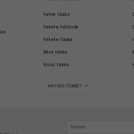
Fehér táska
Fekete hátizsák
ska
Fekete táska
Bézs táska
Ezüst táska
Kék táska
MUTASS TÖBBET
Piros táska
Szürke táska
Rózsaszín táska
Sárga táska