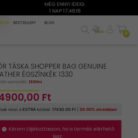
MÉG ENNYI IDEIG:
1 NAP 17:46:16
ÉKOK
BESTSELLERY
.
BLOG
0
ŐR TÁSKA SHOPPER BAG GENUINE
ATHER ÉGSZÍNKÉK 1330
rtói azonosító::
1330ni
4900,
00
Ft
Kérem tájékoztasson, ha a termék elérhető
lesz.