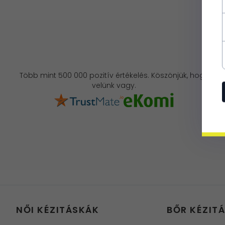
Több mint 500 000 pozitív értékelés. Köszönjük, hogy
velünk vagy.
NŐI KÉZITÁSKÁK
BŐR KÉZIT