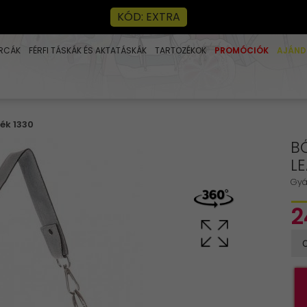
KÓD: EXTRA
RCÁK
FÉRFI TÁSKÁK ÉS AKTATÁSKÁK
TARTOZÉKOK
PROMÓCIÓK
AJÁND
ék 1330
B
LE
Gyá
2