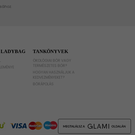
 LADYBAG
TANKÖNYVEK
L
ÖKOLÓGIAI BŐR VAGY
TERMÉSZETES BŐR?
LEMÉNYE
HOGYAN HASZNÁLJUK A
KEDVEZMÉNYEKET?
BŐRÁPOLÁS