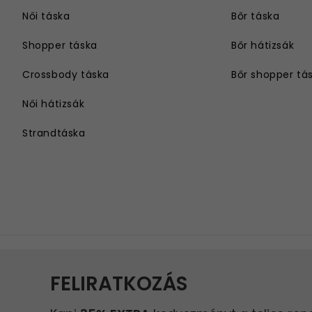
Női táska
Bőr táska
Shopper táska
Bőr hátizsák
Crossbody táska
Bőr shopper tá
Női hátizsák
Strandtáska
Válltáska
Női övtáska
Nagyméretű női táska
Hosszú vállpántos női táska
Láncos táska
Kis táska