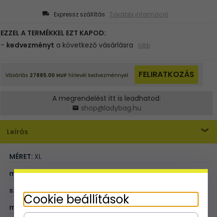
Expressz szállítás
További információ
A megrendelést itt is leadhatod:
shop@ladybag.hu
Leírás
MÉRET:
XL
magasság (cm):
30
szélesség (cm):
39,5
Cookie beállítások
mélység (cm):
13