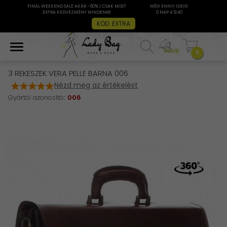
FINAL WEEKEND SALE AKÁR -60% | CSAK MOST
MÉG ENNYI IDEIG:
EXTRA KEDVEZMÉNY MINDENRE
0 NAP 4:9:39
KÓD: EXTRA
0
3 REKESZEK VERA PELLE BARNA 006
Nézd meg az értékelést
Gyártói azonosító::
006