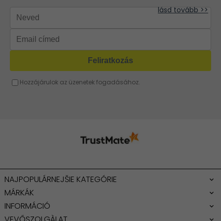
lásd tovább >>
Barna táska
Fukszia táska
Narancssárga táska
Bézs táska
Menta táska
NAJPOPULÁRNEJŠIE KATEGÓRIE
MÁRKÁK
INFORMÁCIÓ
VEVŐSZOLGÀLAT