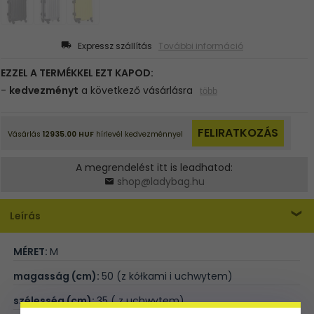
Expressz szállítás
További információ
A megrendelést itt is leadhatod:
shop@ladybag.hu
Leírás
MÉRET:
M
magasság (cm):
50 (z kółkami i uchwytem)
szélesség (cm):
35 ( z uchwytem)