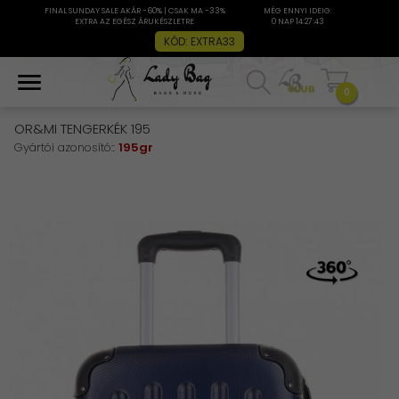
FINAL SUNDAY SALE AKÁR -60% | CSAK MA -33%
MÉG ENNYI IDEIG:
EXTRA AZ EGÉSZ ÁRUKÉSZLETRE
0 NAP 14:27:42
KÓD: EXTRA33
0
OR&MI TENGERKÉK 195
Gyártói azonosító::
195gr