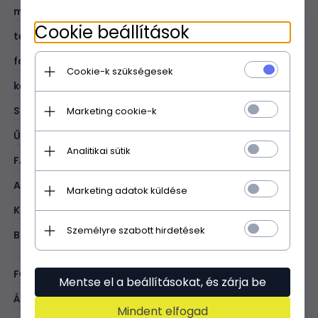
mélység (cm):
19
Cookie beállítások
teleszkópos fogantyú:
50
fogantyúk:
2 uchwyty ułatwiające transport
Cookie-k szükségesek
kerekek:
4 obrotowe kauczukowe kółka na łożyskach
SÚLY:
2.5 kg
Marketing cookie-k
ŰRTARTALOM:
36 L
Analitikai sütik
FAJTA:
4 kerék
ANYAG:
abs
Marketing adatok küldése
KOLOR:
tengerkék
Személyre szabott hirdetések
BELÜL:
2 cipzĂĄras rekesz; 1 cipzĂĄras elvĂĄlasztĂłrekesz;
rĂśgzĂ­tĹ pĂĄntok
FŐ ZÁRÁSI MÓD:
cipzár
Mentse el a beállításokat, és zárja be
ÁLLÍTHATÓ HOSSZÚSÁGÚ**:
áno
Mindent elfogad