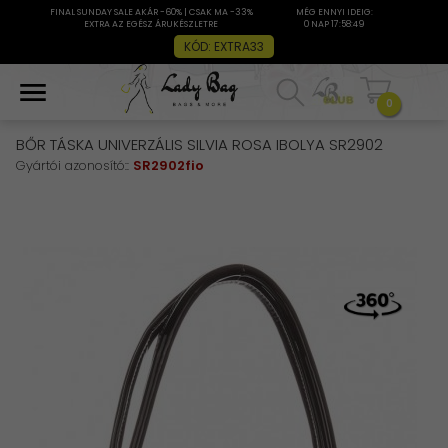
FINAL SUNDAY SALE AKÁR -60% | CSAK MA -33%
MÉG ENNYI IDEIG:
EXTRA AZ EGÉSZ ÁRUKÉSZLETRE
0 NAP 17:58:49
KÓD: EXTRA33
0
BŐR TÁSKA UNIVERZÁLIS SILVIA ROSA IBOLYA SR2902
Gyártói azonosító::
SR2902fio