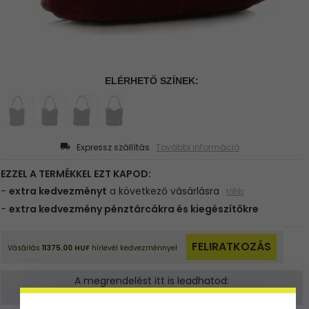
Expressz szállítás
További információ
A megrendelést itt is leadhatod:
shop@ladybag.hu