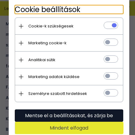
Cookie beállítások
Leírás
MÉRET:
XL
Cookie-k szükségesek
magasság (cm):
33
Marketing cookie-k
szélesség (cm):
36
mélység (cm):
11
Analitikai sütik
fogantyú hossza (cm):
63
A4 formátum:
V
Marketing adatok küldése
FAJTA:
univerzális
Személyre szabott hirdetések
ANYAG:
természetes velúr/ekobőr
KOLOR:
ibolya
Mentse el a beállításokat, és zárja be
KÍVÜL:
1 cipzáras zseb
Mindent elfogad
BELÜL:
1 cipzĂĄras zseb; 1 nyitott zseb; 1 cipzĂĄras